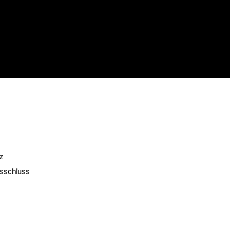
nu
z
sschluss